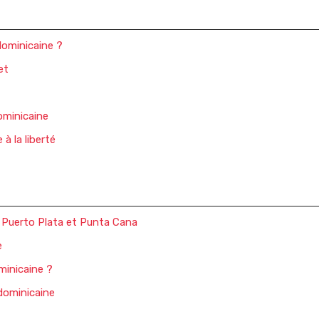
dominicaine ?
et
dominicaine
à la liberté
 Puerto Plata et Punta Cana
e
minicaine ?
 dominicaine